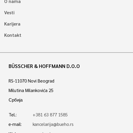
O nama
Vesti
Karijera
Kontakt
BÜSSCHER & HOFFMANN D.O.O
RS-11070 Novi Beograd
Milutina Milankovića 25
Србија
Tel.:
+381 63 877 1585
e-mail:
kancelarija@bueho.rs