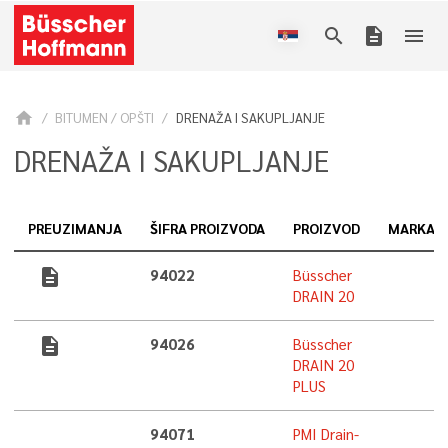
search
description
menu
home
BITUMEN / OPŠTI
DRENAŽA I SAKUPLJANJE
DRENAŽA I SAKUPLJANJE
PREUZIMANJA
ŠIFRA PROIZVODA
PROIZVOD
MARKA
description
94022
Büsscher
DRAIN 20
description
94026
Büsscher
DRAIN 20
PLUS
94071
PMI Drain-