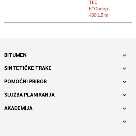
TEC
ECOnopp
400 1.5 m
BITUMEN
expand_more
SINTETIČKE TRAKE
expand_more
POMOĆNI PRIBOR
expand_more
SLUŽBA PLANIRANJA
expand_more
AKADEMIJA
expand_more
expand_more