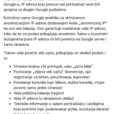
Google-u, IP adresa koju prenosi vaš pretraživač neće biti
spojena sa drugim Google podacima.
Koristimo samo Google analitiku sa aktiviranom
anonimizacijom IP adrese dodavanjem koda „anonimiziraj IP“
na ovu veb lokaciju. Ovo garantuje maskiranje vaše IP adrese,
tako da se svi podaci prikupljaju anonimno. Samo u izuzetnim
slučajevima puna IP adresa će biti preneta na Google server i
tamo skraćena.
Tokom vaše posete veb-sajtu, prikupljaju se sledeći podaci: i
to
Stranice kojima ste pristupili, vaša „puta klika“
Postizanje „ciljeva veb sajta“ (konverzije, npr.
registracije za bilten, preuzimanja, kupovine)
Ponašanje korisnika (npr. klikovi, dužina boravka, stope
posete samo jedne stranice)
Vaša približna lokacija (region)
Vaša IP adresa (u skraćenom obliku)
Tehničke informacije o vašem pretraživaču i uređajima
koje koristite (npr. podešavanje jezika, rezolucija ekrana)