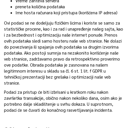
Vreme zahteva servera
preneta količina podataka
Ime hosta računara koji pristupa (korišćena IP adresa)
Ovi podaci se ne dodeljuju fizičkim licima i koriste se samo za
statističke procene, kao i za rad i unapređenje našeg sajta, kao
i za bezbednost i optimizaciju naše internet ponude. Prenos
ovih podataka sledi samo hosteru naše veb stranice. Ne dolazi
do povezivanja ili spajanja ovih podataka sa drugim izvorima
podataka. Ako postoji sumnja na nezakonito korišćenje naše
veb stranice, zadržavamo pravo da retrospektivno proverimo
ove podatke. Obrada podataka je zasnovana na našem
legitimnom interesu u skladu sa čl. 6 st. 1 lit. f GDPR u
tehničkoj prezentaciji bez grešaka i optimizaciji naše veb
stranice.
Podaci za pristup će biti izbrisani u kratkom roku nakon
završetka transakcije, obično nakon nekoliko dana, osim ako je
potrebno dalje skladištenje u svrhu dokaza. U suprotnom,
podaci će se čuvati do konačnog rasvetljavanja incidenta.