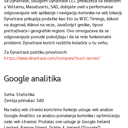
Sa Dynatrace, uslugom Dynatrace LLC preduzeća sa sedištem
u Voltamu, Masačusets, SAD, dobijate uvid u performanse
odgovarajuće veb aplikacije i navigaciju korisnika na veb lokaciji.
Dynatrace prikuplja podatke kao što su W3C-Timings, klikovi
na dugmad, klikovi na veze, JavaScript greške, tipovi
pretraživača i geografski regioni. Ovo omogućava da se
odgovarajuće ponude poboljšaju i da se reše funkcionalni
problemi. Dynatrace koristi različite kolačiće u tu svrhu.
Za Dynatrace politiku privatnosti:
https://www.dinatrace.com/compani/trust-center/
Google analitika
Svrha: Statistika
Zemlja primalac: SAD
Na našoj veb stranici koristimo funkcije usluge veb analize
Google Analitics za analizu ponašanja korisnika i optimizaciju
naše veb stranice. Pružalac ove usluge je Google Ireland
Limited, Barrow Street, Dublin 4, Ireland ("Google").