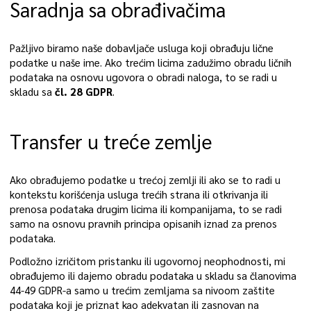
Saradnja sa obrađivačima
Pažljivo biramo naše dobavljače usluga koji obrađuju lične
podatke u naše ime. Ako trećim licima zadužimo obradu ličnih
podataka na osnovu ugovora o obradi naloga, to se radi u
skladu sa
čl. 28 GDPR
.
Transfer u treće zemlje
Ako obrađujemo podatke u trećoj zemlji ili ako se to radi u
kontekstu korišćenja usluga trećih strana ili otkrivanja ili
prenosa podataka drugim licima ili kompanijama, to se radi
samo na osnovu pravnih principa opisanih iznad za prenos
podataka.
Podložno izričitom pristanku ili ugovornoj neophodnosti, mi
obrađujemo ili dajemo obradu podataka u skladu sa članovima
44-49 GDPR-a samo u trećim zemljama sa nivoom zaštite
podataka koji je priznat kao adekvatan ili zasnovan na