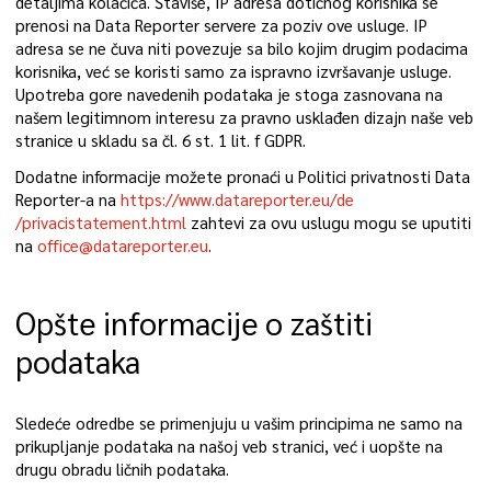
detaljima kolačića. Štaviše, IP adresa dotičnog korisnika se
prenosi na Data Reporter servere za poziv ove usluge. IP
adresa se ne čuva niti povezuje sa bilo kojim drugim podacima
korisnika, već se koristi samo za ispravno izvršavanje usluge.
Upotreba gore navedenih podataka je stoga zasnovana na
našem legitimnom interesu za pravno usklađen dizajn naše veb
stranice u skladu sa čl. 6 st. 1 lit. f GDPR.
Dodatne informacije možete pronaći u Politici privatnosti Data
Reporter-a na
https://www.datareporter.eu/de
/privacistatement.html
zahtevi za ovu uslugu mogu se uputiti
na
office@datareporter.eu
.
Opšte informacije o zaštiti
podataka
Sledeće odredbe se primenjuju u vašim principima ne samo na
prikupljanje podataka na našoj veb stranici, već i uopšte na
drugu obradu ličnih podataka.