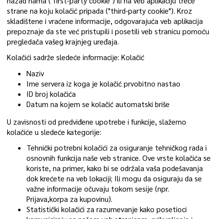
nazad nama ("first-party cookie") ili na veb aplikaciju treće
strane na koju kolačić pripada ("third-party cookie"). Kroz
skladištene i vraćene informacije, odgovarajuća veb aplikacija
prepoznaje da ste već pristupili i posetili veb stranicu pomoću
pregledača vašeg krajnjeg uređaja.
Kolačići sadrže sledeće informacije: Kolačić
Naziv
Ime servera iz koga je kolačić prvobitno nastao
ID broj kolačića
Datum na kojem se kolačić automatski briše
U zavisnosti od predviđene upotrebe i funkcije, slažemo
kolačiće u sledeće kategorije:
Tehnički potrebni kolačići za osiguranje tehničkog rada i
osnovnih funkcija naše veb stranice. Ove vrste kolačića se
koriste, na primer, kako bi se održala vaša podešavanja
dok krećete na veb lokaciji; Ili mogu da osiguraju da se
važne informacije očuvaju tokom sesije (npr.
Prijava,korpa za kupovinu).
Statistički kolačići za razumevanje kako posetioci