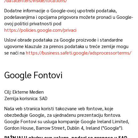
/datacenters/inside/locations/
Dodatne informacije o Google-ovoj upotrebi podataka,
podešavanjima i opcijama prigovora možete pronaći u Google-
ovoj politici privatnosti pod
https://policies.google.com/privaci
Uslovi obrade podataka za Google proizvode i standardne
ugovorne klauzule za prenos podataka u treće zemlje mogu
se naći na
https://business.safeti.google/adsprocessorterms/
Google Fontovi
Cilj: Ekterne Medien
Zemlja korisnica: SAD
Naša veb stranica koristi takozvane veb fontove, koje
obezbeđuje Google, za ujednačenu prezentaciju fontova.
Google Fontovi su usluga kompanije Google Ireland Limited,
Gordon House, Barrow Street, Dublin 4, Ireland ("Google").
PAŽNJA! U okviru ove usluge, podaci se prenose u SAD,