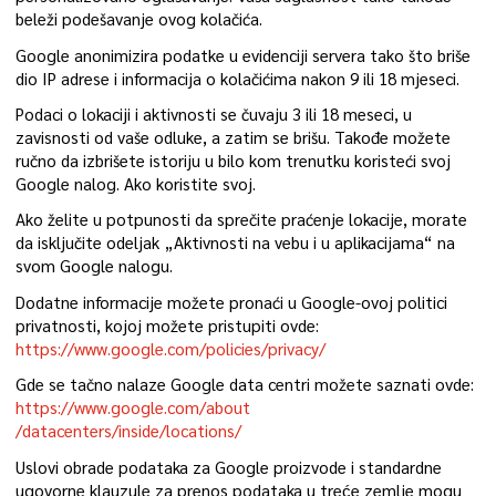
beleži podešavanje ovog kolačića.
Google anonimizira podatke u evidenciji servera tako što briše
dio IP adrese i informacija o kolačićima nakon 9 ili 18 mjeseci.
Podaci o lokaciji i aktivnosti se čuvaju 3 ili 18 meseci, u
zavisnosti od vaše odluke, a zatim se brišu. Takođe možete
ručno da izbrišete istoriju u bilo kom trenutku koristeći svoj
Google nalog. Ako koristite svoj.
Ako želite u potpunosti da sprečite praćenje lokacije, morate
da isključite odeljak „Aktivnosti na vebu i u aplikacijama“ na
svom Google nalogu.
Dodatne informacije možete pronaći u Google-ovoj politici
privatnosti, kojoj možete pristupiti ovde:
https://www.google.com/policies/privacy/
Gde se tačno nalaze Google data centri možete saznati ovde:
https://www.google.com/about
/datacenters/inside/locations/
Uslovi obrade podataka za Google proizvode i standardne
ugovorne klauzule za prenos podataka u treće zemlje mogu