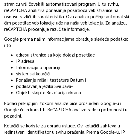
stranicu vrši čovek ili automatizovani program. U tu svrhu,
reCAPTCHA analizira ponašanje posetioca veb stranice na
osnovu različitih karakteristika. Ova analiza počinje automatski
čim posetilac veb lokacije uđe na našu veb lokaciju. Za analizu,
reCAPTCHA procenjuje različite informacije.
Google prema našim informacijama obrađuje sledeće podatke:
i to
adresu stranice sa koje dolazi posetilac
IP adresa
Informacije o operaciji
sistemski kolačići
Ponašanje miša i tastature Datum i
podešavanja jezika Sve Java-
Objekti skripte Rezolucija ekrana
Podaci prikupljeni tokom analize biće prosleđeni Google-u i
Google će ih koristiti. ReCAPTCHA analize rade u potpunosti u
pozadini.
Kolačići se koriste za obradu usluge. Ovi kolačići zahtevaju
jedinstveni identifikator u svrhu praćenja. Prema Google-u, IP