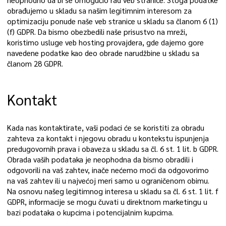
neophodno da bi se omogućio rad veb stranice. Stoga podatke
obrađujemo u skladu sa našim legitimnim interesom za
optimizaciju ponude naše veb stranice u skladu sa članom 6 (1)
(f) GDPR. Da bismo obezbedili naše prisustvo na mreži,
koristimo usluge veb hosting provajdera, gde dajemo gore
navedene podatke kao deo obrade narudžbine u skladu sa
članom 28 GDPR.
Kontakt
Kada nas kontaktirate, vaši podaci će se koristiti za obradu
zahteva za kontakt i njegovu obradu u kontekstu ispunjenja
predugovornih prava i obaveza u skladu sa čl. 6 st. 1 lit. b GDPR.
Obrada vaših podataka je neophodna da bismo obradili i
odgovorili na vaš zahtev, inače nećemo moći da odgovorimo
na vaš zahtev ili u najvećoj meri samo u ograničenom obimu.
Na osnovu našeg legitimnog interesa u skladu sa čl. 6 st. 1 lit. f
GDPR, informacije se mogu čuvati u direktnom marketingu u
bazi podataka o kupcima i potencijalnim kupcima.