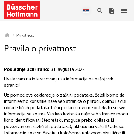
search
description
menu
home
Privatnost
Pravila o privatnosti
Poslednje ažurirano:
31. avgusta 2022
Hvala vam na interesovanju za informacije na našoj veb
stranici!
Uz pomoć ove deklaracije o zaštiti podataka, želeli bismo da
informišemo korisnike naše veb stranice o prirodi, obimu i svrsi
obrade ličnih podataka. Lični podaci u ovom kontekstu su sve
informacije sa kojima Vas kao korisnika naše veb stranice mogu
lično identifikovati (teoretski, moguće preko obilaska ili
povezivanjem različitih podataka), uključujući vašu IP adresu.
Informacije koje se čuvaju u kolačićima uglavnom nisu lične ili