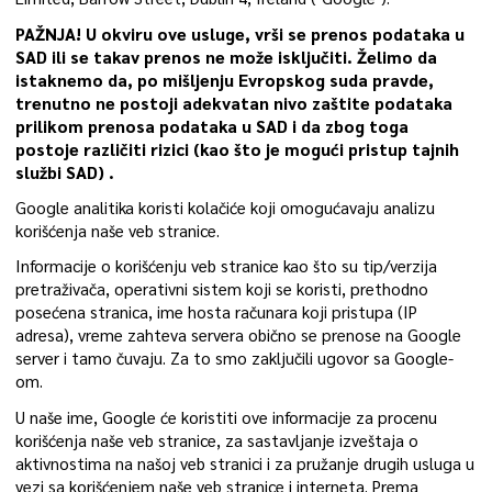
PAŽNJA! U okviru ove usluge, vrši se prenos podataka u
SAD ili se takav prenos ne može isključiti. Želimo da
istaknemo da, po mišljenju Evropskog suda pravde,
trenutno ne postoji adekvatan nivo zaštite podataka
prilikom prenosa podataka u SAD i da zbog toga
postoje različiti rizici (kao što je mogući pristup tajnih
službi SAD) .
Google analitika koristi kolačiće koji omogućavaju analizu
korišćenja naše veb stranice.
Informacije o korišćenju veb stranice kao što su tip/verzija
pretraživača, operativni sistem koji se koristi, prethodno
posećena stranica, ime hosta računara koji pristupa (IP
adresa), vreme zahteva servera obično se prenose na Google
server i tamo čuvaju. Za to smo zaključili ugovor sa Google-
om.
U naše ime, Google će koristiti ove informacije za procenu
korišćenja naše veb stranice, za sastavljanje izveštaja o
aktivnostima na našoj veb stranici i za pružanje drugih usluga u
vezi sa korišćenjem naše veb stranice i interneta. Prema