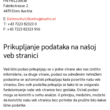
FN FN121653b
Fabrikstrasse 2
4470 Enns Austria
E:
DatenschutzBueho@bueho.at
T: +43 7223 82323 0
F: +43 7223 82323 916
Prikupljanje podataka na našoj
veb stranici
Vaši lični podaci prikupljaju se s jedne strane ako nas izričito
informišete, sa druge strane, podaci na određenim tehničkim
podacima se automatski prikupljaju kada posetite našu veb
stranicu. Deo ovih podatka prikuplja se kako bi se osiguralo
funkcionisanje naše veb stranice bez grešaka. Ostali podaci
mogu se koristiti u svrhu analize. U principu, međutim, možete
da koristite našu veb stranicu bez potrebe da pružite bilo kakve
lične podatke.