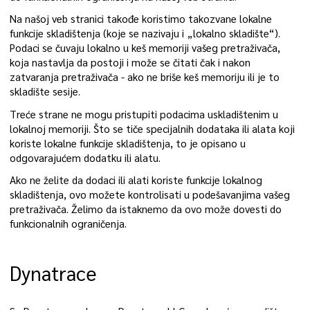
Na našoj veb stranici takođe koristimo takozvane lokalne
funkcije skladištenja (koje se nazivaju i „lokalno skladište“).
Podaci se čuvaju lokalno u keš memoriji vašeg pretraživača,
koja nastavlja da postoji i može se čitati čak i nakon
zatvaranja pretraživača - ako ne briše keš memoriju ili je to
skladište sesije.
Treće strane ne mogu pristupiti podacima uskladištenim u
lokalnoj memoriji. Što se tiče specijalnih dodataka ili alata koji
koriste lokalne funkcije skladištenja, to je opisano u
odgovarajućem dodatku ili alatu.
Ako ne želite da dodaci ili alati koriste funkcije lokalnog
skladištenja, ovo možete kontrolisati u podešavanjima vašeg
pretraživača. Želimo da istaknemo da ovo može dovesti do
funkcionalnih ograničenja.
Dynatrace