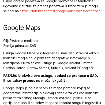
Uslovi obrade podataka za Google proizvode i standardne
ugovorne klauzule za prenos podataka u treće zemlje mogu
se naći na
https://business.safeti.google/adsprocessorterms/
Google Maps
Cilj: Eksterna medijana
Zemlja primalac: SAD
Usluga Google Maps je integrisana u našu veb stranicu kako bi
korisniku mogla bolje prikazati geografske informacije o
lokacijama. Pružalac ove usluge je Google Ireland Limited,
Gordon House, Barrow Street, Dublin 4, Ireland ("Google").
PAŽNJA! U okviru ove usluge, podaci se prenose u SAD,
ili se takav prenos ne može isključiti.
Google Maps je onlajn servis za mape pomoću kojeg se
geografske informacije olakšavaju čitanje za vas kao korisnika
preko terminalnog uređaja. Između ostalog, prikazuju se
opcije pristupa ili se delovi mape standarda mogu integrisati u