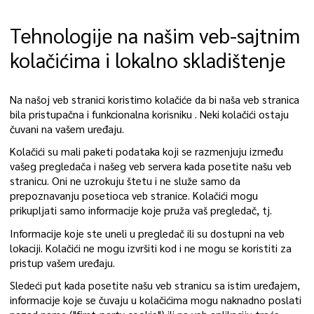
Tehnologije na našim veb-sajtnim
kolačićima i lokalno skladištenje
Na našoj veb stranici koristimo kolačiće da bi naša veb stranica
bila pristupačna i funkcionalna korisniku . Neki kolačići ostaju
čuvani na vašem uređaju.
Kolačići su mali paketi podataka koji se razmenjuju između
vašeg pregledača i našeg veb servera kada posetite našu veb
stranicu. Oni ne uzrokuju štetu i ne služe samo da
prepoznavanju posetioca veb stranice. Kolačići mogu
prikupljati samo informacije koje pruža vaš pregledač, tj.
Informacije koje ste uneli u pregledač ili su dostupni na veb
lokaciji. Kolačići ne mogu izvršiti kod i ne mogu se koristiti za
pristup vašem uređaju.
Sledeći put kada posetite našu veb stranicu sa istim uređajem,
informacije koje se čuvaju u kolačićima mogu naknadno poslati