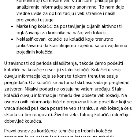
komuniciraju sa našom veb stranicom, prikupljanje i
analiziranje informacija samo anonimno. To nam daje
vredne uvide za optimizaciju i veb stranice i naših
proizvoda i usluga.
Marketing kolačići za postavljanje ciljanih aktivnosti
oglašavanja za korisnike na našoj veb lokaciji.
Neklasifikovani kolačići su kolačići koje trenutno
pokušavamo da klasifikujemo zajedno sa provajderima
pojedinih kolačića.
U zavisnosti od perioda skladištenja, takođe ćemo podeliti
kolačiće na kolačiće u sesiji i stalni kolačići. Kolačići u sesiji
čuvaju informacije koje se koriste tokom trenutne sesije
pregledača. Ovi kolačići se automatski brišu kada je pregledač
zatvoren. Nikakvi podaci ne ostaju na vašem uređaju. Stalni
kolačići čuvaju informacije između dve posete veb lokaciji. Na
osnovu ovih informacija bićete prepoznati kao posetilac koji se
vraća sledeći put kada posetite veb stranicu, a veb lokacija će u
skladu sa tim reagovati. Životni vek stalnog kolačića određuje
dobavljač kolačića.
Pravni osnov za korišćenje tehnički potrebnih kolačića