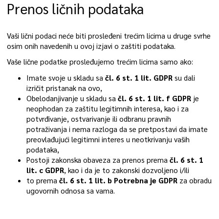
Prenos ličnih podataka
Vaši lični podaci neće biti prosleđeni trećim licima u druge svrhe
osim onih navedenih u ovoj izjavi o zaštiti podataka.
Vaše lične podatke prosleđujemo trećim licima samo ako:
Imate svoje u skladu sa
čl. 6 st. 1 lit. GDPR
su dali
izričit pristanak na ovo,
Obelodanjivanje u skladu sa
čl. 6 st. 1 lit. f GDPR
je
neophodan za zaštitu legitimnih interesa, kao i za
potvrđivanje, ostvarivanje ili odbranu pravnih
potraživanja i nema razloga da se pretpostavi da imate
preovlađujući legitimni interes u neotkrivanju vaših
podataka,
Postoji zakonska obaveza za prenos prema
čl. 6 st. 1
lit. c GDPR
, kao i da je to zakonski dozvoljeno i/ili
to prema
čl. 6 st. 1 lit. b Potrebna je GDPR
za obradu
ugovornih odnosa sa vama.