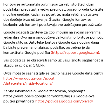
Fontovi se automatski optimizuju za veb, što štedi obim
podataka i predstavlja veliku prednost, posebno kada koristite
mobilne uređaje. Kada nas posetite, mala veličina datoteke
obezbeđuje brzo učitavanje. Štaviše, Google fontovi su
bezbedni veb fontovi i podržavaju sve uobičajene pretraživače.
Google skladišti zahteve za CSS imovinu na svojim serverima
jedan dan. Ovo nam omogućava da koristimo fontove pomoću
Google stilova. Datoteke fontova Google čuva godinu dana.
Da biste prevremeno izbrisali podatke, potrebno je da
kontaktirate Google podršku
(https://support.google.com).
Vaši podaci će se obrađivati samo uz vašu izričitu saglasnost u
skladu sa čl. 6 par. 1 GDPR.
Ovde možete saznati gde se tačno nalaze Google data centri:
https://www.google.com/about
/datacenters/inside/locations/
Za više informacija o Google fontovima, pogledajte
https://developers.google.com/fonts/faq i u Google-ova
politika privatnosti:
https://policies.google.com/privacy