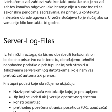
Izbrisaćemo vaš zahtev i vaše kontakt podatke ako je na vaš
zahtev konačan odgovor i ako brisanje nije u suprotnosti sa
zakonskim periodima zadržavanja, na primer, u kontekstu
naknadne obrade ugovora. U većini slučajeva to je slučaj ako sa
vama nije bilo kontakta tri godine.
Server-Log-Files
Iz tehničkih razloga, da bismo obezbedili funkcionalno i
bezbedno prisustvo na Internetu, obrađujemo tehnički
neophodne podatke o pristupu našoj veb stranici u
takozvanim serverskim log datotekama, koje nam vaš
pretraživač automatski prenosi.
Pristupni podaci koje obrađujemo uključuju:
Naziv pretraživača veb lokacije kojoj je pristupljeno
tip koji se koristi uklj. verzija operativnog sistema
koristi posetilac
prethodno posećena stranica posetioca (URL upućivača)