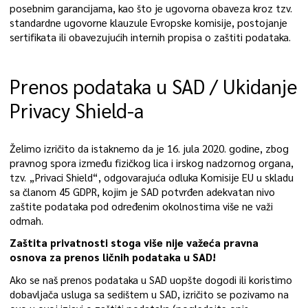
posebnim garancijama, kao što je ugovorna obaveza kroz tzv.
standardne ugovorne klauzule Evropske komisije, postojanje
sertifikata ili obavezujućih internih propisa o zaštiti podataka.
Prenos podataka u SAD / Ukidanje
Privacy Shield-a
Želimo izričito da istaknemo da je 16. jula 2020. godine, zbog
pravnog spora između fizičkog lica i irskog nadzornog organa,
tzv. „Privaci Shield“, odgovarajuća odluka Komisije EU u skladu
sa članom 45 GDPR, kojim je SAD potvrđen adekvatan nivo
zaštite podataka pod određenim okolnostima više ne važi
odmah.
Zaštita privatnosti stoga više nije važeća pravna
osnova za prenos ličnih podataka u SAD!
Ako se naš prenos podataka u SAD uopšte dogodi ili koristimo
dobavljača usluga sa sedištem u SAD, izričito se pozivamo na