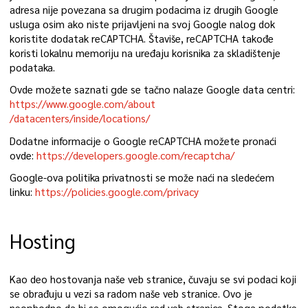
adresa nije povezana sa drugim podacima iz drugih Google
usluga osim ako niste prijavljeni na svoj Google nalog dok
koristite dodatak reCAPTCHA. Štaviše, reCAPTCHA takođe
koristi lokalnu memoriju na uređaju korisnika za skladištenje
podataka.
Ovde možete saznati gde se tačno nalaze Google data centri:
https://www.google.com/about
/datacenters/inside/locations/
Dodatne informacije o Google reCAPTCHA možete pronaći
ovde:
https://developers.google.com/recaptcha/
Google-ova politika privatnosti se može naći na sledećem
linku:
https://policies.google.com/privacy
Hosting
Kao deo hostovanja naše veb stranice, čuvaju se svi podaci koji
se obrađuju u vezi sa radom naše veb stranice. Ovo je