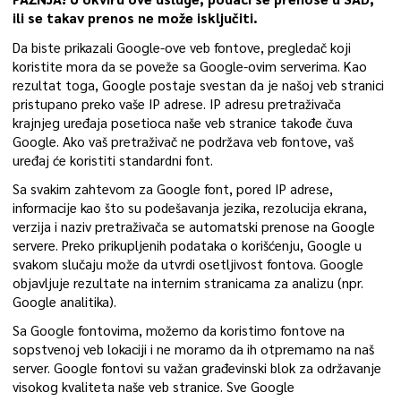
ili se takav prenos ne može isključiti.
Da biste prikazali Google-ove veb fontove, pregledač koji
koristite mora da se poveže sa Google-ovim serverima. Kao
rezultat toga, Google postaje svestan da je našoj veb stranici
pristupano preko vaše IP adrese. IP adresu pretraživača
krajnjeg uređaja posetioca naše veb stranice takođe čuva
Google. Ako vaš pretraživač ne podržava veb fontove, vaš
uređaj će koristiti standardni font.
Sa svakim zahtevom za Google font, pored IP adrese,
informacije kao što su podešavanja jezika, rezolucija ekrana,
verzija i naziv pretraživača se automatski prenose na Google
servere. Preko prikupljenih podataka o korišćenju, Google u
svakom slučaju može da utvrdi osetljivost fontova. Google
objavljuje rezultate na internim stranicama za analizu (npr.
Google analitika).
Sa Google fontovima, možemo da koristimo fontove na
sopstvenoj veb lokaciji i ne moramo da ih otpremamo na naš
server. Google fontovi su važan građevinski blok za održavanje
visokog kvaliteta naše veb stranice. Sve Google