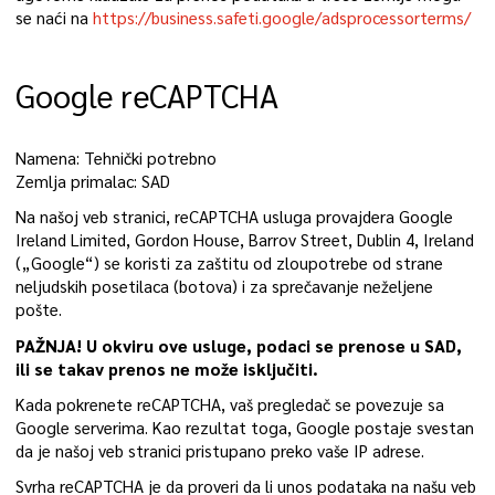
se naći na
https://business.safeti.google/adsprocessorterms/
Google reCAPTCHA
Namena: Tehnički potrebno
Zemlja primalac: SAD
Na našoj veb stranici, reCAPTCHA usluga provajdera Google
Ireland Limited, Gordon House, Barrov Street, Dublin 4, Ireland
(„Google“) se koristi za zaštitu od zloupotrebe od strane
neljudskih posetilaca (botova) i za sprečavanje neželjene
pošte.
PAŽNJA! U okviru ove usluge, podaci se prenose u SAD,
ili se takav prenos ne može isključiti.
Kada pokrenete reCAPTCHA, vaš pregledač se povezuje sa
Google serverima. Kao rezultat toga, Google postaje svestan
da je našoj veb stranici pristupano preko vaše IP adrese.
Svrha reCAPTCHA je da proveri da li unos podataka na našu veb