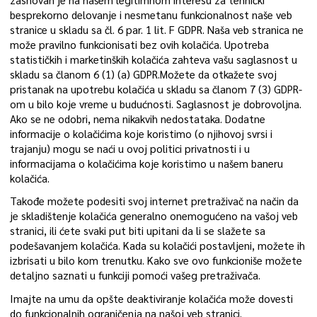
zasnovan je na našem legitimnom interesu za tehnički
besprekorno delovanje i nesmetanu funkcionalnost naše veb
stranice u skladu sa čl. 6 par. 1 lit. F GDPR. Naša veb stranica ne
može pravilno funkcionisati bez ovih kolačića. Upotreba
statističkih i marketinških kolačića zahteva vašu saglasnost u
skladu sa članom 6 (1) (a) GDPR.Možete da otkažete svoj
pristanak na upotrebu kolačića u skladu sa članom 7 (3) GDPR-
om u bilo koje vreme u budućnosti. Saglasnost je dobrovoljna.
Ako se ne odobri, nema nikakvih nedostataka. Dodatne
informacije o kolačićima koje koristimo (o njihovoj svrsi i
trajanju) mogu se naći u ovoj politici privatnosti i u
informacijama o kolačićima koje koristimo u našem baneru
kolačića.
Takođe možete podesiti svoj internet pretraživač na način da
je skladištenje kolačića generalno onemogućeno na vašoj veb
stranici, ili ćete svaki put biti upitani da li se slažete sa
podešavanjem kolačića. Kada su kolačići postavljeni, možete ih
izbrisati u bilo kom trenutku. Kako sve ovo funkcioniše možete
detaljno saznati u funkciji pomoći vašeg pretraživača.
Imajte na umu da opšte deaktiviranje kolačića može dovesti
do funkcionalnih ograničenja na našoj veb stranici.