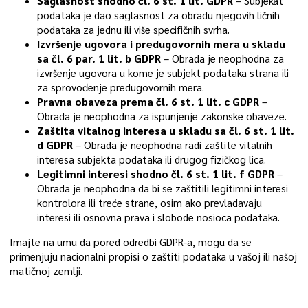
Saglasnost shodno čl. 6 st. 1 lit. GDPR
– Subjekat
podataka je dao saglasnost za obradu njegovih ličnih
podataka za jednu ili više specifičnih svrha.
Izvršenje ugovora i predugovornih mera u skladu
sa čl. 6 par. 1 lit. b GDPR
– Obrada je neophodna za
izvršenje ugovora u kome je subjekt podataka strana ili
za sprovođenje predugovornih mera.
Pravna obaveza prema čl. 6 st. 1 lit. c GDPR
–
Obrada je neophodna za ispunjenje zakonske obaveze.
Zaštita vitalnog interesa u skladu sa čl. 6 st. 1 lit.
d GDPR
– Obrada je neophodna radi zaštite vitalnih
interesa subjekta podataka ili drugog fizičkog lica.
Legitimni interesi shodno čl. 6 st. 1 lit. f GDPR
–
Obrada je neophodna da bi se zaštitili legitimni interesi
kontrolora ili treće strane, osim ako prevladavaju
interesi ili osnovna prava i slobode nosioca podataka.
Imajte na umu da pored odredbi GDPR-a, mogu da se
primenjuju nacionalni propisi o zaštiti podataka u vašoj ili našoj
matičnoj zemlji.