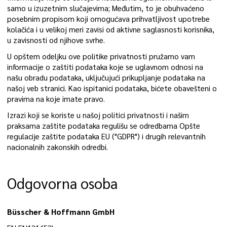
samo u izuzetnim slučajevima; Međutim, to je obuhvaćeno
posebnim propisom koji omogućava prihvatljivost upotrebe
kolačića i u velikoj meri zavisi od aktivne saglasnosti korisnika,
u zavisnosti od njihove svrhe.
U opštem odeljku ove politike privatnosti pružamo vam
informacije o zaštiti podataka koje se uglavnom odnosi na
našu obradu podataka, uključujući prikupljanje podataka na
našoj veb stranici. Kao ispitanici podataka, bićete obavešteni o
pravima na koje imate pravo.
Izrazi koji se koriste u našoj politici privatnosti i našim
praksama zaštite podataka regulišu se odredbama Opšte
regulacije zaštite podataka EU ("GDPR") i drugih relevantnih
nacionalnih zakonskih odredbi.
Odgovorna osoba
Büsscher & Hoffmann GmbH