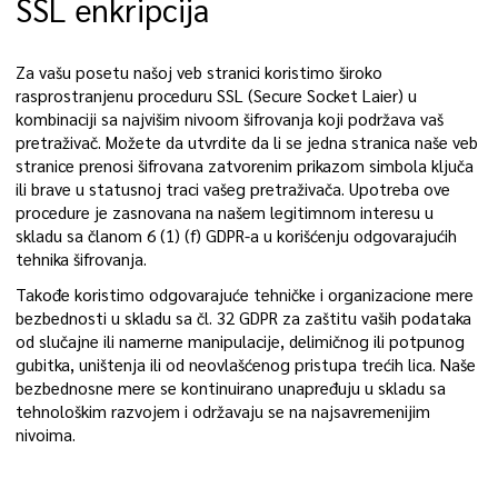
SSL enkripcija
Za vašu posetu našoj veb stranici koristimo široko
rasprostranjenu proceduru SSL (Secure Socket Laier) u
kombinaciji sa najvišim nivoom šifrovanja koji podržava vaš
pretraživač. Možete da utvrdite da li se jedna stranica naše veb
stranice prenosi šifrovana zatvorenim prikazom simbola ključa
ili brave u statusnoj traci vašeg pretraživača. Upotreba ove
procedure je zasnovana na našem legitimnom interesu u
skladu sa članom 6 (1) (f) GDPR-a u korišćenju odgovarajućih
tehnika šifrovanja.
Takođe koristimo odgovarajuće tehničke i organizacione mere
bezbednosti u skladu sa čl. 32 GDPR za zaštitu vaših podataka
od slučajne ili namerne manipulacije, delimičnog ili potpunog
gubitka, uništenja ili od neovlašćenog pristupa trećih lica. Naše
bezbednosne mere se kontinuirano unapređuju u skladu sa
tehnološkim razvojem i održavaju se na najsavremenijim
nivoima.