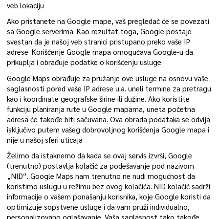
veb lokaciju
Ako pristanete na Google mape, vaš pregledač će se povezati
sa Google serverima. Kao rezultat toga, Google postaje
svestan da je našoj veb stranici pristupano preko vaše IP
adrese. Korišćenje Google mapa omogućava Google-u da
prikuplja i obrađuje podatke o korišćenju usluge
Google Maps obrađuje za pružanje ove usluge na osnovu vaše
saglasnosti pored vaše IP adrese u.a. uneli termine za pretragu
kao i koordinate geografske širine ili dužine. Ako koristite
funkciju planiranja rute u Google mapama, uneta početna
adresa će takođe biti sačuvana. Ova obrada podataka se odvija
isključivo putem vašeg dobrovoljnog korišćenja Google mapa i
nije u našoj sferi uticaja
Želimo da istaknemo da kada se ovaj servis izvrši, Google
(trenutno) postavlja kolačić za podešavanje pod nazivom
„NID“. Google Maps nam trenutno ne nudi mogućnost da
koristimo uslugu u režimu bez ovog kolačića. NID kolačić sadrži
informacije o vašem ponašanju korisnika, koje Google koristi da
optimizuje sopstvene usluge i da vam pruži individualno,
personalizovano oglašavanje. Vaša saglasnost tako takođe