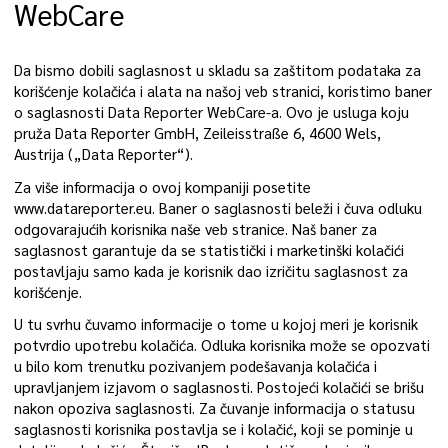
WebCare
Da bismo dobili saglasnost u skladu sa zaštitom podataka za
korišćenje kolačića i alata na našoj veb stranici, koristimo baner
o saglasnosti Data Reporter WebCare-a. Ovo je usluga koju
pruža Data Reporter GmbH, Zeileisstraße 6, 4600 Wels,
Austrija („Data Reporter“).
Za više informacija o ovoj kompaniji posetite
www.datareporter.eu. Baner o saglasnosti beleži i čuva odluku
odgovarajućih korisnika naše veb stranice. Naš baner za
saglasnost garantuje da se statistički i marketinški kolačići
postavljaju samo kada je korisnik dao izričitu saglasnost za
korišćenje.
U tu svrhu čuvamo informacije o tome u kojoj meri je korisnik
potvrdio upotrebu kolačića. Odluka korisnika može se opozvati
u bilo kom trenutku pozivanjem podešavanja kolačića i
upravljanjem izjavom o saglasnosti. Postojeći kolačići se brišu
nakon opoziva saglasnosti. Za čuvanje informacija o statusu
saglasnosti korisnika postavlja se i kolačić, koji se pominje u