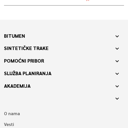
BITUMEN
expand_more
SINTETIČKE TRAKE
expand_more
POMOĆNI PRIBOR
expand_more
SLUŽBA PLANIRANJA
expand_more
AKADEMIJA
expand_more
expand_more
O nama
Vesti