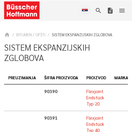
search
description
menu
home
BITUMEN / OPŠTI
SISTEM EKSPANZIJSKIH ZGLOBOVA
SISTEM EKSPANZIJSKIH
ZGLOBOVA
PREUZIMANJA
ŠIFRA PROIZVODA
PROIZVOD
MARKA
90390
Flexjoint
Endstück
Typ 20
90391
Flexjoint
Endstück
Typ 40