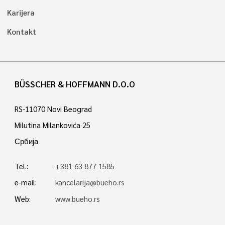
Karijera
Kontakt
BÜSSCHER & HOFFMANN D.O.O
RS-11070 Novi Beograd
Milutina Milankovića 25
Србија
Tel.:
+381 63 877 1585
e-mail:
kancelarija@bueho.rs
Web:
www.bueho.rs