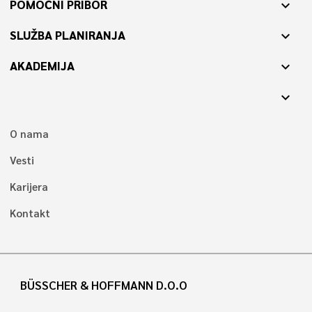
POMOĆNI PRIBOR
expand_more
SLUŽBA PLANIRANJA
expand_more
AKADEMIJA
expand_more
expand_more
O nama
Vesti
Karijera
Kontakt
BÜSSCHER & HOFFMANN D.O.O