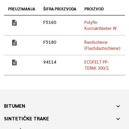
PREUZIMANJA
ŠIFRA PROIZVODA
PROIZVOD
description
F5160
Polyfin
Kontaktkleber W
description
F5180
Randschiene
(Flachdachschiene)
description
94114
ECOFELT PP-
TERMI 300/2
BITUMEN
expand_more
SINTETIČKE TRAKE
expand_more