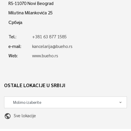
RS-11070 Novi Beograd
Milutina Milankovića 25
Србија
Tel.:
+381 63 877 1585
e-mail:
kancelarija@bueho.rs
Web:
www.bueho.rs
OSTALE LOKACIJE U SRBIJI
public
Sve lokacije