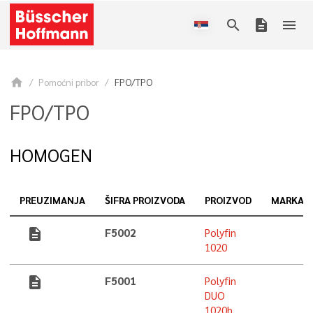
search
description
menu
home
Pomoćni pribor
FPO/TPO
FPO/TPO
HOMOGEN
PREUZIMANJA
ŠIFRA PROIZVODA
PROIZVOD
MARKA
description
F5002
Polyfin
1020
description
F5001
Polyfin
DUO
1020h