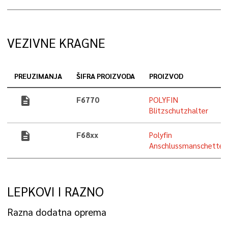
VEZIVNE KRAGNE
PREUZIMANJA
ŠIFRA PROIZVODA
PROIZVOD
description
F6770
POLYFIN
Blitzschutzhalter
description
F68xx
Polyfin
Anschlussmanschetten
LEPKOVI I RAZNO
Razna dodatna oprema