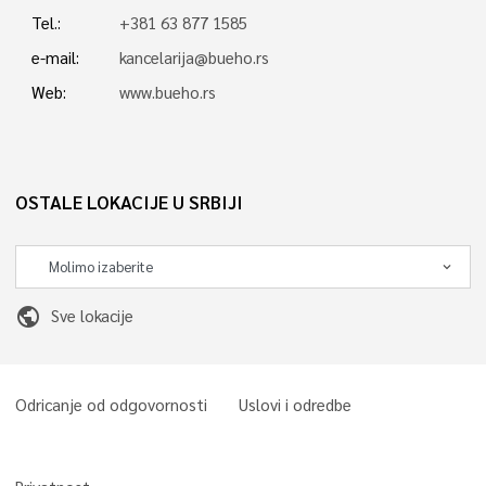
Tel.:
+381 63 877 1585
e-mail:
kancelarija@bueho.rs
Web:
www.bueho.rs
OSTALE LOKACIJE U SRBIJI
public
Sve lokacije
Odricanje od odgovornosti
Uslovi i odredbe