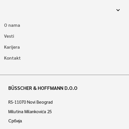
expand_more
O nama
Vesti
Karijera
Kontakt
BÜSSCHER & HOFFMANN D.O.O
RS-11070 Novi Beograd
Milutina Milankovića 25
Србија