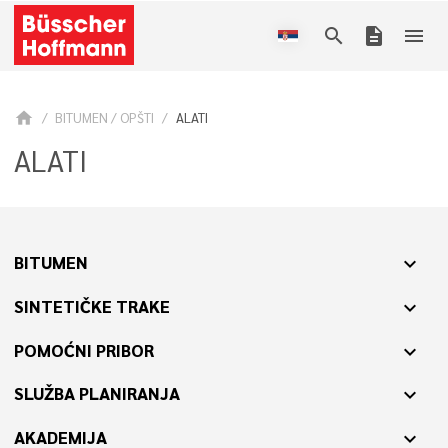
search
description
menu
home
BITUMEN / OPŠTI
ALATI
ALATI
BITUMEN
expand_more
SINTETIČKE TRAKE
expand_more
POMOĆNI PRIBOR
expand_more
SLUŽBA PLANIRANJA
expand_more
AKADEMIJA
expand_more