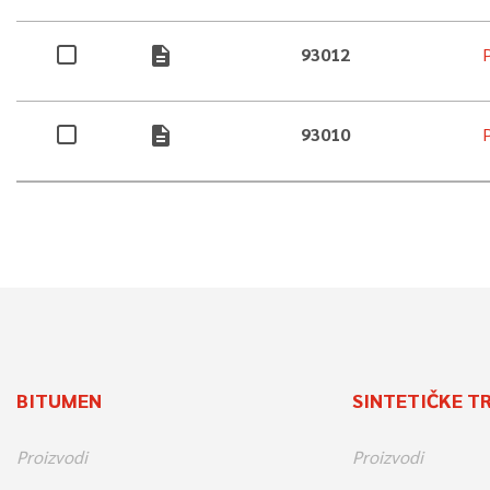
description
93012
P
description
93010
BITUMEN
SINTETIČKE T
Proizvodi
Proizvodi