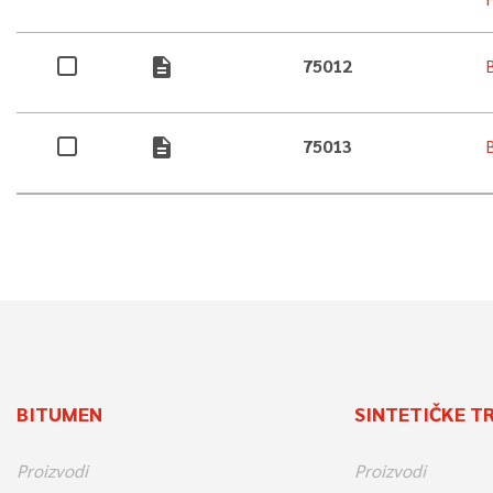
description
75012
description
75013
BITUMEN
SINTETIČKE T
Proizvodi
Proizvodi