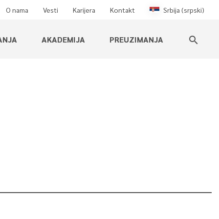
O nama
Vesti
Karijera
Kontakt
Srbija (srpski)
ANJA
AKADEMIJA
PREUZIMANJA
search