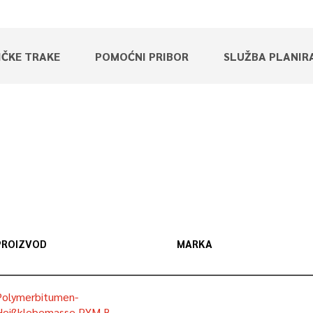
IČKE TRAKE
POMOĆNI PRIBOR
SLUŽBA PLANIR
PROIZVOD
MARKA
Polymerbitumen-
Heißklebemasse PYM B