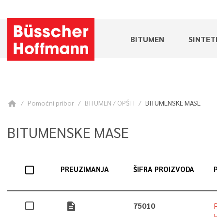
BITUMEN
SINTET
Pomoćni pribor
BITUMEN / OPŠTI
BITUMENSKE MASE
home
BITUMENSKE MASE
PREUZIMANJA
ŠIFRA PROIZVODA
description
75010