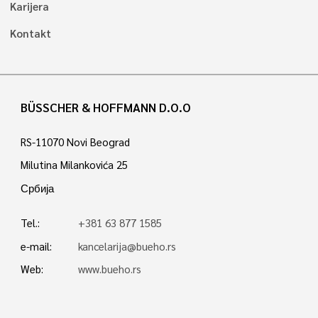
Karijera
Kontakt
BÜSSCHER & HOFFMANN D.O.O
RS-11070 Novi Beograd
Milutina Milankovića 25
Србија
Tel.:
+381 63 877 1585
e-mail:
kancelarija@bueho.rs
Web:
www.bueho.rs