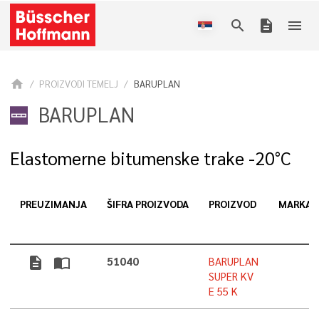
search
description
menu
home
PROIZVODI TEMELJ
BARUPLAN
BARUPLAN
Elastomerne bitumenske trake -20°C
PREUZIMANJA
ŠIFRA PROIZVODA
PROIZVOD
MARKA
description
import_contacts
51040
BARUPLAN
SUPER KV
E 55 K