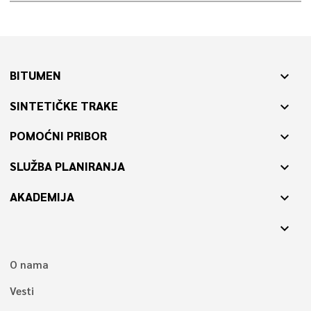
BITUMEN
expand_more
SINTETIČKE TRAKE
expand_more
POMOĆNI PRIBOR
expand_more
SLUŽBA PLANIRANJA
expand_more
AKADEMIJA
expand_more
expand_more
O nama
Vesti