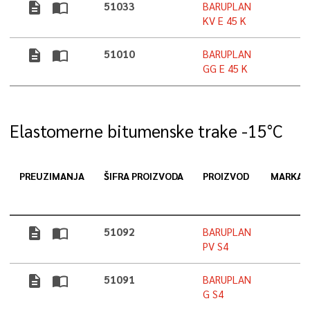
description
import_contacts
51033
BARUPLAN
KV E 45 K
description
import_contacts
51010
BARUPLAN
GG E 45 K
Elastomerne bitumenske trake -15°C
PREUZIMANJA
ŠIFRA PROIZVODA
PROIZVOD
MARKA
description
import_contacts
51092
BARUPLAN
PV S4
description
import_contacts
51091
BARUPLAN
G S4