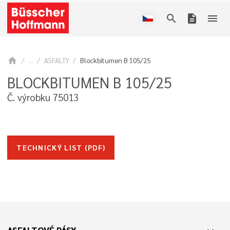
search
description
menu
home
...
ASFALTY
Blockbitumen B 105/25
BLOCKBITUMEN B 105/25
Č. výrobku 75013
TECHNICKÝ LIST (PDF)