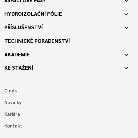
ASFALTOVÉ PÁSY
expand_more
HYDROIZOLAČNÍ FÓLIE
expand_more
PŘÍSLUŠENSTVÍ
expand_more
TECHNICKÉ PORADENSTVÍ
AKADEMIE
expand_more
KE STAŽENÍ
expand_more
O nás
Novinky
Kariéra
Kontakt