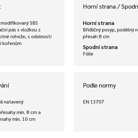
t
Horní strana / Spodn
Horní strana
 modifikovaný SBS
ační pás s vložkou z
Břidličný posyp, podélný 
tné rohože, s odolností
přesah 8 cm
ní kořenům
Spodní strana
Fólie
vání
Podle normy
ně natavený
EN 13707
řesahy min. 8 cm a
esahy min. 10 cm