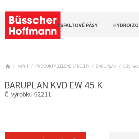
ASFALTOVÉ PÁSY
HYDROIZO
Asfalt
PRODUKTY ZELENÉ STŘECHY
BARUPLAN
SBS mod
home
BARUPLAN KVD EW 45 K
Č. výrobku 52211