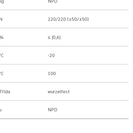
kg
NPD
N
220/220 (±50/±50)
%
≤ |0,6|
°C
-20
°C
100
Třída
wurzelfest
µ
NPD