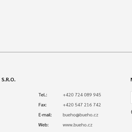
S.R.O.
Tel.:
+420 724 089 945
Fax:
+420 547 216 742
p
E-mail:
bueho@bueho.cz
Web:
www.bueho.cz