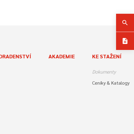
search
description
ORADENSTVÍ
AKADEMIE
KE STAŽENÍ
Dokumenty
Ceníky & Katalogy