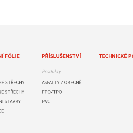
Í FÓLIE
PŘÍSLUŠENSTVÍ
TECHNICKÉ P
Produkty
É STŘECHY
ASFALTY / OBECNĚ
É STŘECHY
FPO/TPO
Í STAVBY
PVC
CE