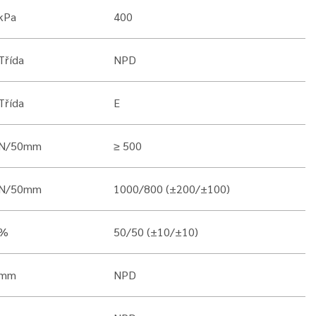
kPa
400
Třída
NPD
Třída
E
N/50mm
≥ 500
N/50mm
1000/800 (±200/±100)
%
50/50 (±10/±10)
mm
NPD