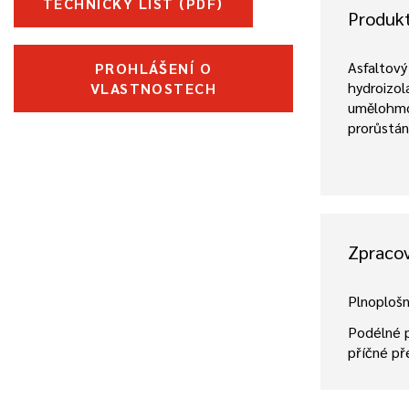
TECHNICKÝ LIST (PDF)
Produk
Asfaltový
PROHLÁŠENÍ O
hydroizol
VLASTNOSTECH
umělohmo
prorůstá
Zpraco
Plnoploš
Podélné p
příčné př