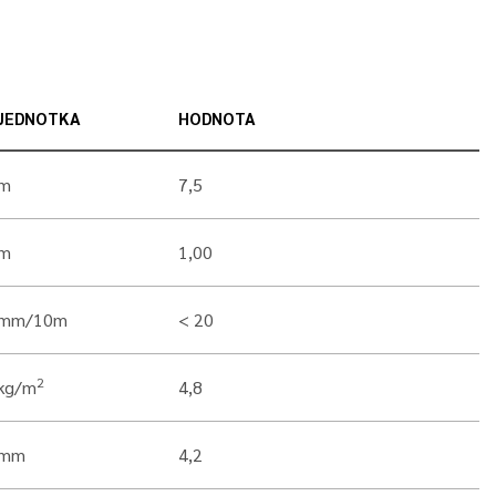
JEDNOTKA
HODNOTA
m
7,5
m
1,00
mm/10m
< 20
2
kg/m
4,8
mm
4,2