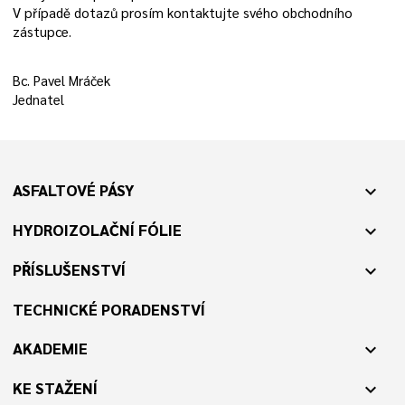
V případě dotazů prosím kontaktujte svého obchodního
zástupce.
Bc. Pavel Mráček
Jednatel
ASFALTOVÉ PÁSY
expand_more
HYDROIZOLAČNÍ FÓLIE
expand_more
PŘÍSLUŠENSTVÍ
expand_more
TECHNICKÉ PORADENSTVÍ
AKADEMIE
expand_more
KE STAŽENÍ
expand_more