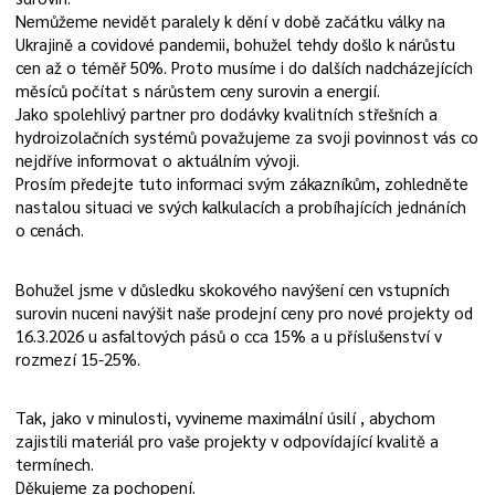
Nemůžeme nevidět paralely k dění v době začátku války na
Ukrajině a covidové pandemii, bohužel tehdy došlo k nárůstu
cen až o téměř 50%. Proto musíme i do dalších nadcházejících
měsíců počítat s nárůstem ceny surovin a energií.
Jako spolehlivý partner pro dodávky kvalitních střešních a
hydroizolačních systémů považujeme za svoji povinnost vás co
nejdříve informovat o aktuálním vývoji.
Prosím předejte tuto informaci svým zákazníkům, zohledněte
nastalou situaci ve svých kalkulacích a probíhajících jednáních
o cenách.
Bohužel jsme v důsledku skokového navýšení cen vstupních
surovin nuceni navýšit naše prodejní ceny pro nové projekty od
16.3.2026 u asfaltových pásů o cca 15% a u příslušenství v
rozmezí 15-25%.
Tak, jako v minulosti, vyvineme maximální úsilí , abychom
zajistili materiál pro vaše projekty v odpovídající kvalitě a
termínech.
Děkujeme za pochopení.