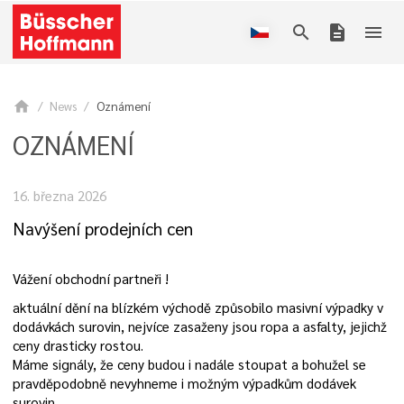
search
description
menu
home
News
Oznámení
OZNÁMENÍ
16. března 2026
Navýšení prodejních cen
Vážení obchodní partneři !
aktuální dění na blízkém východě způsobilo masivní výpadky v
dodávkách surovin, nejvíce zasaženy jsou ropa a asfalty, jejichž
ceny drasticky rostou.
Máme signály, že ceny budou i nadále stoupat a bohužel se
pravděpodobně nevyhneme i možným výpadkům dodávek
surovin.