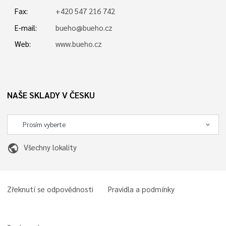
Fax:
+420 547 216 742
E-mail:
bueho@bueho.cz
Web:
www.bueho.cz
NAŠE SKLADY V ČESKU
public
Všechny lokality
Zřeknutí se odpovědnosti
Pravidla a podmínky