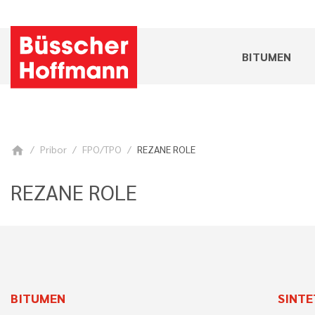
BITUMEN
Pribor
FPO/TPO
REZANE ROLE
home
REZANE ROLE
BITUMEN
SINTE