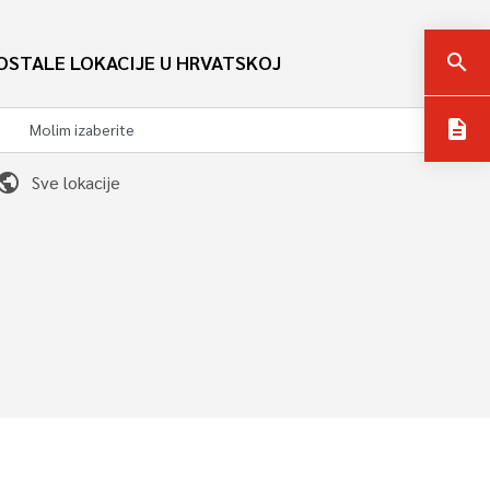
OSTALE LOKACIJE U HRVATSKOJ
search
description
ublic
Sve lokacije