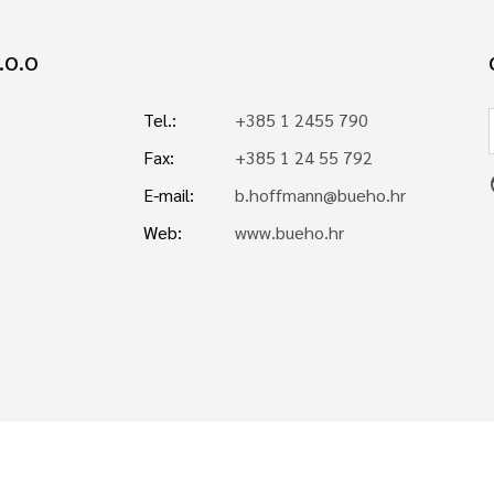
.O.O
Tel.:
+385 1 2455 790
Fax:
+385 1 24 55 792
p
E-mail:
b.hoffmann@bueho.hr
Web:
www.bueho.hr