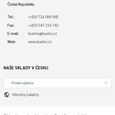
Česká Republika
Tel.:
+420 724 089 945
Fax:
+420 547 216 742
E-mail:
bueho@bueho.cz
Web:
www.bueho.cz
NAŠE SKLADY V ČESKU
public
Všechny lokality