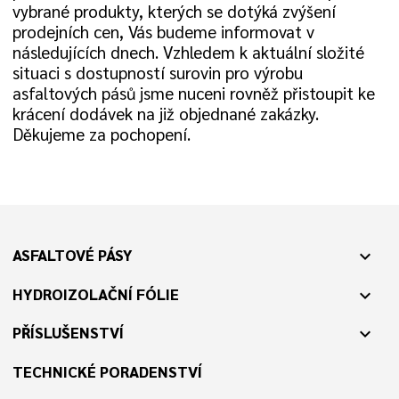
vybrané produkty, kterých se dotýká zvýšení
prodejních cen, Vás budeme informovat v
následujících dnech. Vzhledem k aktuální složité
situaci s dostupností surovin pro výrobu
asfaltových pásů jsme nuceni rovněž přistoupit ke
krácení dodávek na již objednané zakázky.
Děkujeme za pochopení.
ASFALTOVÉ PÁSY
expand_more
HYDROIZOLAČNÍ FÓLIE
expand_more
PŘÍSLUŠENSTVÍ
expand_more
TECHNICKÉ PORADENSTVÍ