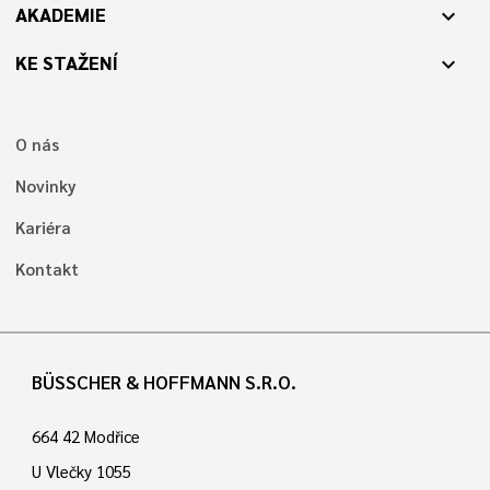
AKADEMIE
expand_more
KE STAŽENÍ
expand_more
O nás
Novinky
Kariéra
Kontakt
BÜSSCHER & HOFFMANN S.R.O.
664 42 Modřice
U Vlečky 1055