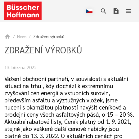
search
description
menu
home
News
Zdražení výrobků
ZDRAŽENÍ VÝROBKŮ
13. března 2022
Vážení obchodní partneři, v souvislosti s aktuální
situací na trhu , kdy dochází k extrémnímu
zvyšování cen energií a vstupních surovin,
především asfaltu a výztužných vložek, jsme
nuceni s okamžitou platností navýšit ceníkové a
prodejní ceny všech asfaltových pásů, o 15 – 20 %.
Aktuální rabatové listy, Ceník platný od 1. 9. 2021,
stejně jako veškeré další cenové nabídky jsou
platné do 13. 3. 2022. O aktuálních cenách pro