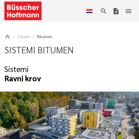
search
description
menu
home
Sistemi
Bitumen
SISTEMI BITUMEN
Sistemi
Ravni krov