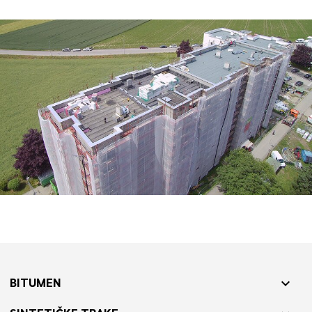
BITUMEN
expand_more