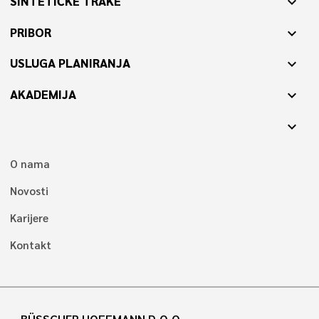
SINTETIČKE TRAKE
expand_more
PRIBOR
expand_more
USLUGA PLANIRANJA
expand_more
AKADEMIJA
expand_more
expand_more
O nama
Novosti
Karijere
Kontakt
BÜSSCHER HOFFMANN D.O.O