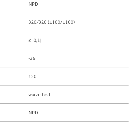
NPD
320/320 (±100/±100)
≤ |0,1|
-36
120
wurzelfest
NPD