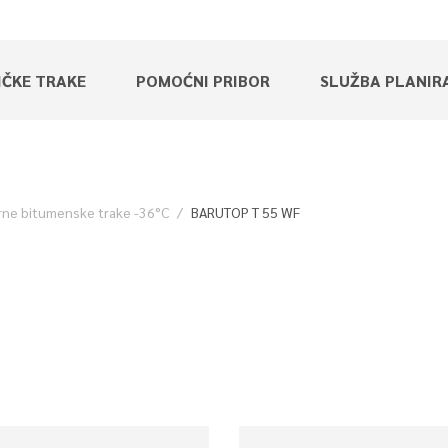
IČKE TRAKE
POMOĆNI PRIBOR
SLUŽBA PLANIR
ne bitumenske trake -36°C
BARUTOP T 55 WF