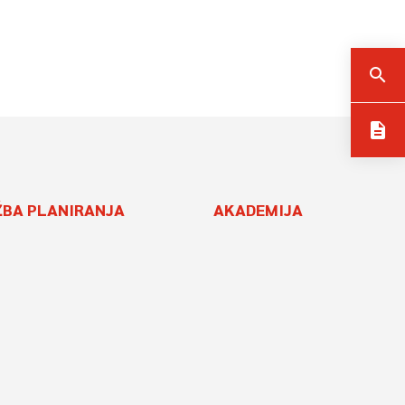
search
description
ŽBA PLANIRANJA
AKADEMIJA