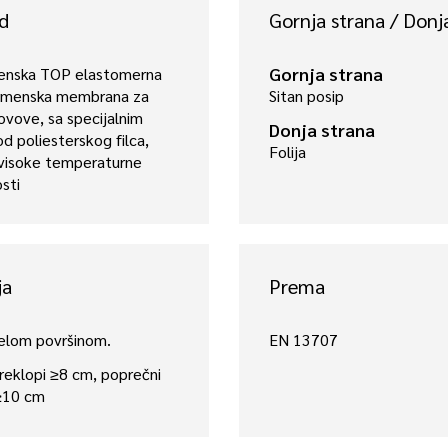
d
Gornja strana / Donj
Gornja strana
renska TOP elastomerna
tumenska membrana za
Sitan posip
ovove, sa specijalnim
Donja strana
d poliesterskog filca,
Folija
 visoke temperaturne
sti
ja
Prema
elom površinom.
EN 13707
reklopi ≥8 cm, poprečni
 ≥10 cm