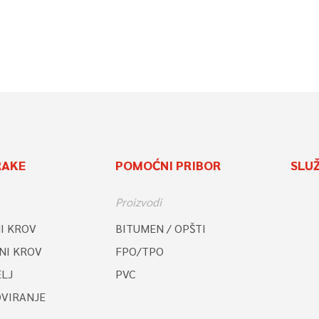
RAKE
POMOĆNI PRIBOR
SLU
Proizvodi
I KROV
BITUMEN / OPŠTI
NI KROV
FPO/TPO
LJ
PVC
OVIRANJE