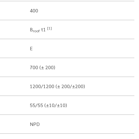
400
[1]
B
t1
roof
E
700 (± 200)
1200/1200 (± 200/±200)
55/55 (±10/±10)
NPD