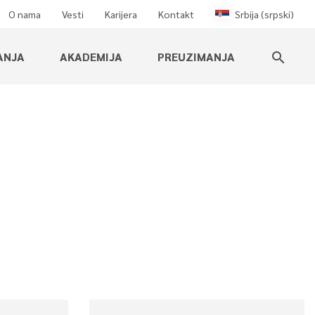
O nama
Vesti
Karijera
Kontakt
Srbija (srpski)
ANJA
AKADEMIJA
PREUZIMANJA
search