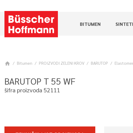
BITUMEN
SINTET
Bitumen
PROIZVODI ZELENI KROV
BARUTOP
Elastomer
home
BARUTOP T 55 WF
šifra proizvoda 52111