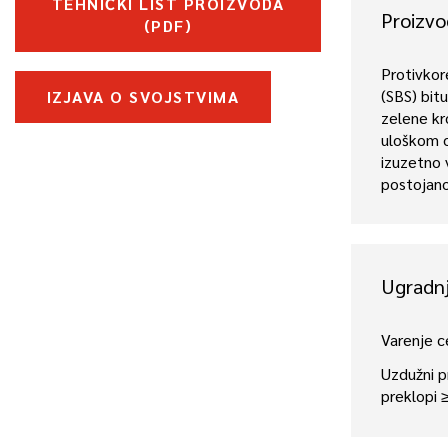
TEHNIČKI LIST PROIZVODA
Proizvo
(PDF)
Protivko
(SBS) bi
IZJAVA O SVOJSTVIMA
zelene kr
uloškom o
izuzetno
postojano
Ugradn
Varenje c
Uzdužni p
preklopi