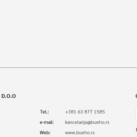
 D.O.O
Tel.:
+381 63 877 1585
e-mail:
kancelarija@bueho.rs
p
Web:
www.bueho.rs