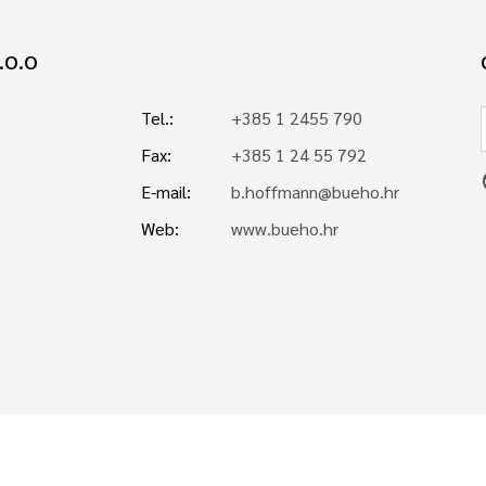
.O.O
Tel.:
+385 1 2455 790
Fax:
+385 1 24 55 792
p
E-mail:
b.hoffmann@bueho.hr
Web:
www.bueho.hr