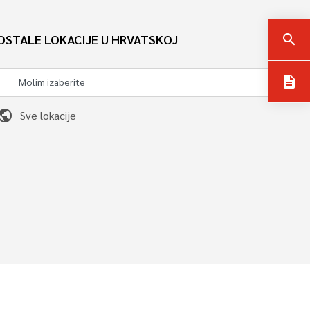
OSTALE LOKACIJE U HRVATSKOJ
search
description
ublic
Sve lokacije