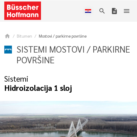
search
description
menu
home
Bitumen
Mostovi / parkirne površine
SISTEMI MOSTOVI / PARKIRNE
POVRŠINE
Sistemi
Hidroizolacija 1 sloj