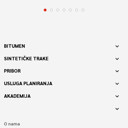
BITUMEN
expand_more
SINTETIČKE TRAKE
expand_more
PRIBOR
expand_more
USLUGA PLANIRANJA
expand_more
AKADEMIJA
expand_more
expand_more
O nama