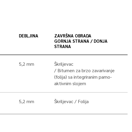
DEBLJINA
ZAVRŠNA OBRADA
GORNJA STRANA / DONJA
STRANA
5,2 mm
Škriljevac
Bitumen za brzo zavarivanje
(folija) sa integriranim parno-
aktivnim slojem
5,2 mm
Škriljevac
Folija