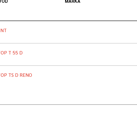
VOD
MARKA
ANT
OP T 55 D
OP TS D RENO