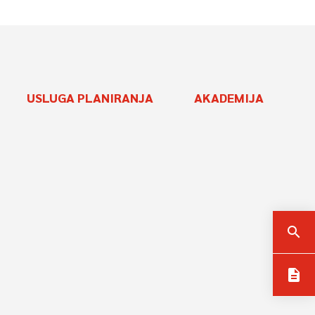
USLUGA PLANIRANJA
AKADEMIJA
search
description