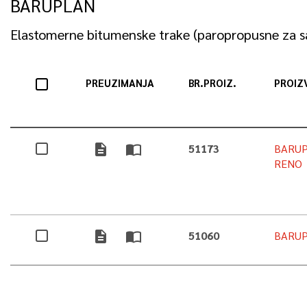
BARUPLAN
Elastomerne bitumenske trake (paropropusne za s
PREUZIMANJA
BR.PROIZ.
PROIZ
description
import_contacts
51173
BARUP
RENO
description
import_contacts
51060
BARUP