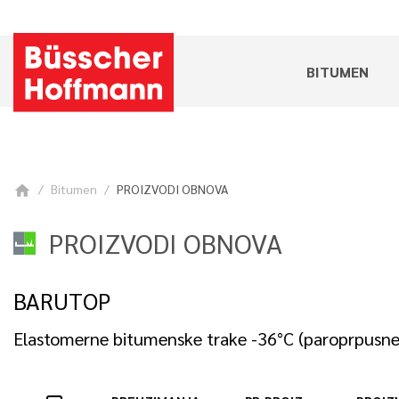
BITUMEN
Bitumen
PROIZVODI OBNOVA
home
PROIZVODI OBNOVA
BARUTOP
Elastomerne bitumenske trake -36°C (paroprpusne 