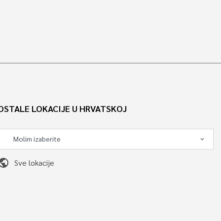
OSTALE LOKACIJE U HRVATSKOJ
ublic
Sve lokacije