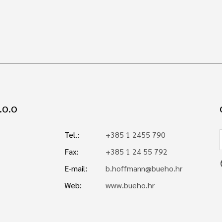
.O.O
Tel.:
+385 1 2455 790
Fax:
+385 1 24 55 792
p
E-mail:
b.hoffmann@bueho.hr
Web:
www.bueho.hr