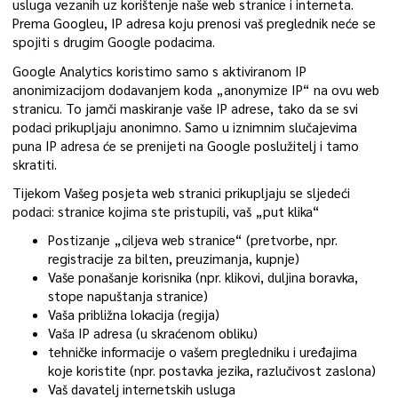
usluga vezanih uz korištenje naše web stranice i interneta.
Prema Googleu, IP adresa koju prenosi vaš preglednik neće se
spojiti s drugim Google podacima.
Google Analytics koristimo samo s aktiviranom IP
anonimizacijom dodavanjem koda „anonymize IP“ na ovu web
stranicu. To jamči maskiranje vaše IP adrese, tako da se svi
podaci prikupljaju anonimno. Samo u iznimnim slučajevima
puna IP adresa će se prenijeti na Google poslužitelj i tamo
skratiti.
Tijekom Vašeg posjeta web stranici prikupljaju se sljedeći
podaci: stranice kojima ste pristupili, vaš „put klika“
Postizanje „ciljeva web stranice“ (pretvorbe, npr.
registracije za bilten, preuzimanja, kupnje)
Vaše ponašanje korisnika (npr. klikovi, duljina boravka,
stope napuštanja stranice)
Vaša približna lokacija (regija)
Vaša IP adresa (u skraćenom obliku)
tehničke informacije o vašem pregledniku i uređajima
koje koristite (npr. postavka jezika, razlučivost zaslona)
Vaš davatelj internetskih usluga