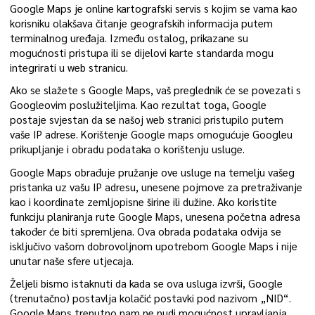
Google Maps je online kartografski servis s kojim se vama kao
korisniku olakšava čitanje geografskih informacija putem
terminalnog uređaja. Između ostalog, prikazane su
mogućnosti pristupa ili se dijelovi karte standarda mogu
integrirati u web stranicu.
Ako se slažete s Google Maps, vaš preglednik će se povezati s
Googleovim poslužiteljima. Kao rezultat toga, Google
postaje svjestan da se našoj web stranici pristupilo putem
vaše IP adrese. Korištenje Google maps omogućuje Googleu
prikupljanje i obradu podataka o korištenju usluge.
Google Maps obrađuje pružanje ove usluge na temelju vašeg
pristanka uz vašu IP adresu, unesene pojmove za pretraživanje
kao i koordinate zemljopisne širine ili dužine. Ako koristite
funkciju planiranja rute Google Maps, unesena početna adresa
također će biti spremljena. Ova obrada podataka odvija se
isključivo vašom dobrovoljnom upotrebom Google Maps i nije
unutar naše sfere utjecaja.
Željeli bismo istaknuti da kada se ova usluga izvrši, Google
(trenutačno) postavlja kolačić postavki pod nazivom „NID“.
Google Maps trenutno nam ne nudi mogućnost upravljanja