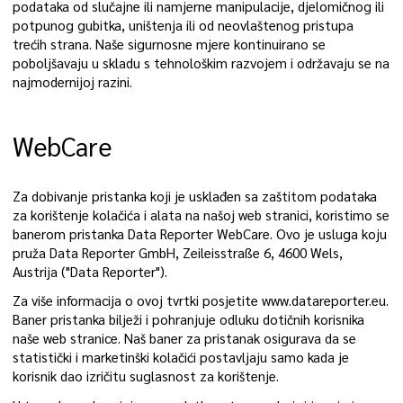
podataka od slučajne ili namjerne manipulacije, djelomičnog ili
potpunog gubitka, uništenja ili od neovlaštenog pristupa
trećih strana. Naše sigurnosne mjere kontinuirano se
poboljšavaju u skladu s tehnološkim razvojem i održavaju se na
najmodernijoj razini.
WebCare
Za dobivanje pristanka koji je usklađen sa zaštitom podataka
za korištenje kolačića i alata na našoj web stranici, koristimo se
banerom pristanka Data Reporter WebCare. Ovo je usluga koju
pruža Data Reporter GmbH, Zeileisstraße 6, 4600 Wels,
Austrija ("Data Reporter").
Za više informacija o ovoj tvrtki posjetite www.datareporter.eu.
Baner pristanka bilježi i pohranjuje odluku dotičnih korisnika
naše web stranice. Naš baner za pristanak osigurava da se
statistički i marketinški kolačići postavljaju samo kada je
korisnik dao izričitu suglasnost za korištenje.