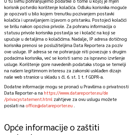
U tu svrhu pohranjujemo podatke o tome u kojoj je mjeri
korisnik potvrdio korištenje kolačića. Odluku korisnika moguće
je opozvati u bilo kojem trenutku pozivanjem postavki
kolačića i upravljanjem izjavom o pristanku. Postojeći kolačići
se brišu nakon opoziva privole. Za pohranu informacija o
statusu privole korisnika postavlja se i kolačić na koji se
upućuje u detaljima o kolačićima. Nadalje, IP adresa dotičnog
korisnika prenosi se poslužiteljima Data Reportera za poziv
ove usluge. IP adresa se ne pohranjuje niti povezuje s drugim
podacima korisnika, već se koristi samo za ispravno izvršenje
usluge. Korištenje gore navedenih podataka stoga se temelji
na našem legitimnom interesu za zakonski usklađen dizajn
naše web stranice u skladu s čl. 6. st. 1 t. f GDPR-a.
Dodatne informacije mogu se pronaći u Pravilima o privatnosti
Data Reporter-a na
https://www.datareporter.eu/de
/privacystatement.html
zahtjeve za ovu uslugu možete
poslati na
office@datareporter.eu
.
Opće informacije o zaštiti