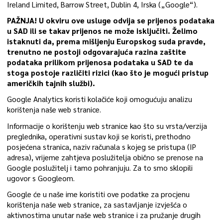
Ireland Limited, Barrow Street, Dublin 4, Irska („Google“).
PAŽNJA! U okviru ove usluge odvija se prijenos podataka
u SAD ili se takav prijenos ne može isključiti. Želimo
istaknuti da, prema mišljenju Europskog suda pravde,
trenutno ne postoji odgovarajuća razina zaštite
podataka prilikom prijenosa podataka u SAD te da
stoga postoje različiti rizici (kao što je mogući pristup
američkih tajnih službi).
Google Analytics koristi kolačiće koji omogućuju analizu
korištenja naše web stranice.
Informacije o korištenju web stranice kao što su vrsta/verzija
preglednika, operativni sustav koji se koristi, prethodno
posjećena stranica, naziv računala s kojeg se pristupa (IP
adresa), vrijeme zahtjeva poslužitelja obično se prenose na
Google poslužitelj i tamo pohranjuju. Za to smo sklopili
ugovor s Googleom.
Google će u naše ime koristiti ove podatke za procjenu
korištenja naše web stranice, za sastavljanje izvješća o
aktivnostima unutar naše web stranice i za pružanje drugih