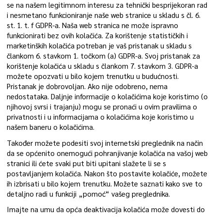
se na našem legitimnom interesu za tehnički besprijekoran rad
i nesmetano funkcioniranje naše web stranice u skladu s čl. 6.
st. 1. t. f GDPR-a. Naša web stranica ne može ispravno
funkcionirati bez ovih kolačića. Za korištenje statističkih i
marketinških kolačića potreban je vaš pristanak u skladu s
člankom 6. stavkom 1. točkom (a) GDPR-a. Svoj pristanak za
korištenje kolačića u skladu s člankom 7. stavkom 3. GDPR-a
možete opozvati u bilo kojem trenutku u budućnosti.
Pristanak je dobrovoljan. Ako nije odobreno, nema
nedostataka. Daljnje informacije o kolačićima koje koristimo (o
njihovoj svrsi i trajanju) mogu se pronaći u ovim pravilima o
privatnosti i u informacijama o kolačićima koje koristimo u
našem baneru o kolačićima.
Također možete podesiti svoj internetski preglednik na način
da se općenito onemogući pohranjivanje kolačića na vašoj web
stranici ili ćete svaki put biti upitani slažete li se s
postavljanjem kolačića. Nakon što postavite kolačiće, možete
ih izbrisati u bilo kojem trenutku. Možete saznati kako sve to
detaljno radi u funkciji „pomoć“ vašeg preglednika.
Imajte na umu da opća deaktivacija kolačića može dovesti do