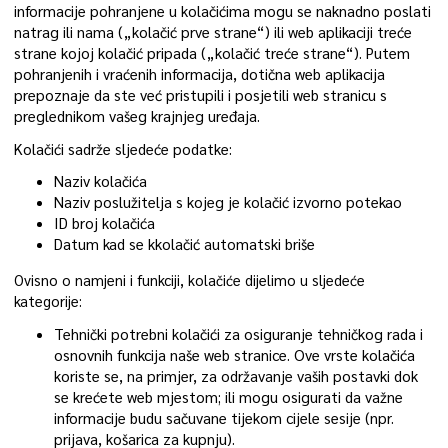
informacije pohranjene u kolačićima mogu se naknadno poslati
natrag ili nama („kolačić prve strane“) ili web aplikaciji treće
strane kojoj kolačić pripada („kolačić treće strane“). Putem
pohranjenih i vraćenih informacija, dotična web aplikacija
prepoznaje da ste već pristupili i posjetili web stranicu s
preglednikom vašeg krajnjeg uređaja.
Kolačići sadrže sljedeće podatke:
Naziv kolačića
Naziv poslužitelja s kojeg je kolačić izvorno potekao
ID broj kolačića
Datum kad se kkolačić automatski briše
Ovisno o namjeni i funkciji, kolačiće dijelimo u sljedeće
kategorije:
Tehnički potrebni kolačići za osiguranje tehničkog rada i
osnovnih funkcija naše web stranice. Ove vrste kolačića
koriste se, na primjer, za održavanje vaših postavki dok
se krećete web mjestom; ili mogu osigurati da važne
informacije budu sačuvane tijekom cijele sesije (npr.
prijava, košarica za kupnju).