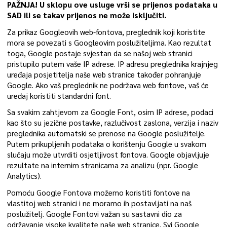
PAŽNJA! U sklopu ove usluge vrši se prijenos podataka u
SAD ili se takav prijenos ne može isključiti.
Za prikaz Googleovih web-fontova, preglednik koji koristite
mora se povezati s Googleovim poslužiteljima. Kao rezultat
toga, Google postaje svjestan da se našoj web stranici
pristupilo putem vaše IP adrese. IP adresu preglednika krajnjeg
uređaja posjetitelja naše web stranice također pohranjuje
Google. Ako vaš preglednik ne podržava web fontove, vaš će
uređaj koristiti standardni font.
Sa svakim zahtjevom za Google Font, osim IP adrese, podaci
kao što su jezične postavke, razlučivost zaslona, verzija i naziv
preglednika automatski se prenose na Google poslužitelje.
Putem prikupljenih podataka o korištenju Google u svakom
slučaju može utvrditi osjetljivost fontova. Google objavljuje
rezultate na internim stranicama za analizu (npr. Google
Analytics).
Pomoću Google Fontova možemo koristiti fontove na
vlastitoj web stranici i ne moramo ih postavljati na naš
poslužitelj. Google Fontovi važan su sastavni dio za
održavanje visoke kvalitete naše web stranice. Svi Google