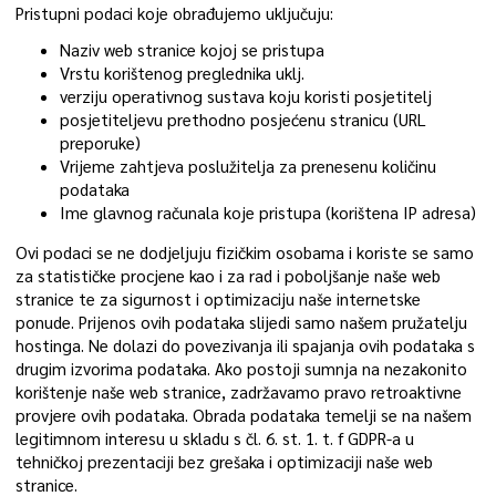
Pristupni podaci koje obrađujemo uključuju:
Naziv web stranice kojoj se pristupa
Vrstu korištenog preglednika uklj.
verziju operativnog sustava koju koristi posjetitelj
posjetiteljevu prethodno posjećenu stranicu (URL
preporuke)
Vrijeme zahtjeva poslužitelja za prenesenu količinu
podataka
Ime glavnog računala koje pristupa (korištena IP adresa)
Ovi podaci se ne dodjeljuju fizičkim osobama i koriste se samo
za statističke procjene kao i za rad i poboljšanje naše web
stranice te za sigurnost i optimizaciju naše internetske
ponude. Prijenos ovih podataka slijedi samo našem pružatelju
hostinga. Ne dolazi do povezivanja ili spajanja ovih podataka s
drugim izvorima podataka. Ako postoji sumnja na nezakonito
korištenje naše web stranice, zadržavamo pravo retroaktivne
provjere ovih podataka. Obrada podataka temelji se na našem
legitimnom interesu u skladu s čl. 6. st. 1. t. f GDPR-a u
tehničkoj prezentaciji bez grešaka i optimizaciji naše web
stranice.