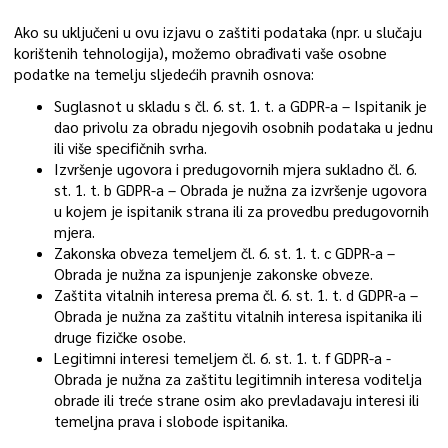
Ako su uključeni u ovu izjavu o zaštiti podataka (npr. u slučaju
korištenih tehnologija), možemo obrađivati vaše osobne
podatke na temelju sljedećih pravnih osnova:
Suglasnot u skladu s čl. 6. st. 1. t. a GDPR-a – Ispitanik je
dao privolu za obradu njegovih osobnih podataka u jednu
ili više specifičnih svrha.
Izvršenje ugovora i predugovornih mjera sukladno čl. 6.
st. 1. t. b GDPR-a – Obrada je nužna za izvršenje ugovora
u kojem je ispitanik strana ili za provedbu predugovornih
mjera.
Zakonska obveza temeljem čl. 6. st. 1. t. c GDPR-a –
Obrada je nužna za ispunjenje zakonske obveze.
Zaštita vitalnih interesa prema čl. 6. st. 1. t. d GDPR-a –
Obrada je nužna za zaštitu vitalnih interesa ispitanika ili
druge fizičke osobe.
Legitimni interesi temeljem čl. 6. st. 1. t. f GDPR-a -
Obrada je nužna za zaštitu legitimnih interesa voditelja
obrade ili treće strane osim ako prevladavaju interesi ili
temeljna prava i slobode ispitanika.