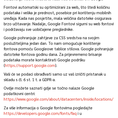
Fontovi automatski su optimizirani za web, što štedi količinu
podataka i velika je prednost, posebice pri korištenju mobilnih
uređaja. Kada nas posjetite, mala veličina datoteke osigurava
brzo učitavanje. Nadalje, Google Fontovi sigurni su web fontovi
i podržavaju sve uobičajene preglednike.
Google pohranjuje zahtjeve za CSS sredstva na svojim
poslužiteljima jedan dan. To nam omogućuje korištenje
fontova pomoću Googleove tablice stilova. Google pohranjuje
datoteke fontova godinu dana. Za prijevremeno brisanje
podataka morate kontaktirati Google podršku
(
https://support.google.com
).
Vaši će se podaci obrađivati samo uz vaš izričiti pristanak u
skladu s čl. 6 st. 1 t. a GDPR-a.
Ovdje možete saznati gdje se točno nalaze Google
podatkovni centri:
https://www.google.com/about/datacenters/inside/locations/
Za više informacija o Google fontovima pogledajte
https://developers.google.com/fonts/faq
i u