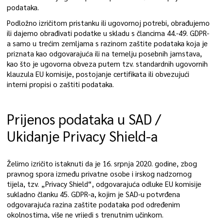
podataka.
Podložno izričitom pristanku ili ugovornoj potrebi, obrađujemo
ili dajemo obrađivati podatke u skladu s člancima 44.-49. GDPR-
a samo u trećim zemljama s razinom zaštite podataka koja je
priznata kao odgovarajuća ili na temelju posebnih jamstava,
kao što je ugovorna obveza putem tzv. standardnih ugovornih
klauzula EU komisije, postojanje certifikata ili obvezujući
interni propisi o zaštiti podataka.
Prijenos podataka u SAD /
Ukidanje Privacy Shield-a
Želimo izričito istaknuti da je 16. srpnja 2020. godine, zbog
pravnog spora između privatne osobe i irskog nadzornog
tijela, tzv. „Privacy Shield“, odgovarajuća odluke EU komisije
sukladno članku 45. GDPR-a, kojim je SAD-u potvrđena
odgovarajuća razina zaštite podataka pod određenim
okolnostima, više ne vrijedi s trenutnim učinkom.