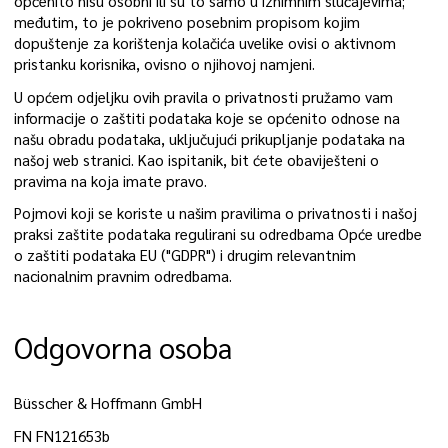
općenito nisu osobni ili su to samo u iznimnim slučajevima;
međutim, to je pokriveno posebnim propisom kojim
dopuštenje za korištenja kolačića uvelike ovisi o aktivnom
pristanku korisnika, ovisno o njihovoj namjeni.
U općem odjeljku ovih pravila o privatnosti pružamo vam
informacije o zaštiti podataka koje se općenito odnose na
našu obradu podataka, uključujući prikupljanje podataka na
našoj web stranici. Kao ispitanik, bit ćete obaviješteni o
pravima na koja imate pravo.
Pojmovi koji se koriste u našim pravilima o privatnosti i našoj
praksi zaštite podataka regulirani su odredbama Opće uredbe
o zaštiti podataka EU ("GDPR") i drugim relevantnim
nacionalnim pravnim odredbama.
Odgovorna osoba
Büsscher & Hoffmann GmbH
FN FN121653b