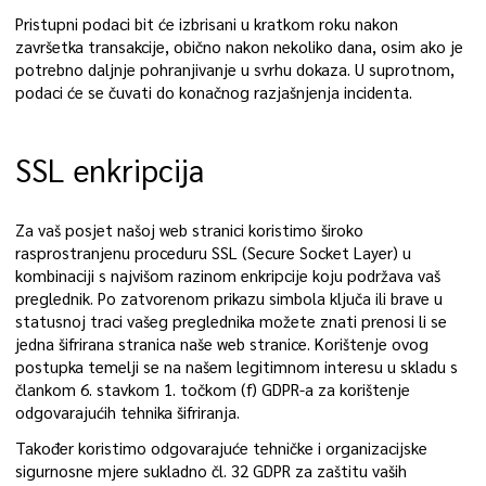
Pristupni podaci bit će izbrisani u kratkom roku nakon
završetka transakcije, obično nakon nekoliko dana, osim ako je
potrebno daljnje pohranjivanje u svrhu dokaza. U suprotnom,
podaci će se čuvati do konačnog razjašnjenja incidenta.
SSL enkripcija
Za vaš posjet našoj web stranici koristimo široko
rasprostranjenu proceduru SSL (Secure Socket Layer) u
kombinaciji s najvišom razinom enkripcije koju podržava vaš
preglednik. Po zatvorenom prikazu simbola ključa ili brave u
statusnoj traci vašeg preglednika možete znati prenosi li se
jedna šifrirana stranica naše web stranice. Korištenje ovog
postupka temelji se na našem legitimnom interesu u skladu s
člankom 6. stavkom 1. točkom (f) GDPR-a za korištenje
odgovarajućih tehnika šifriranja.
Također koristimo odgovarajuće tehničke i organizacijske
sigurnosne mjere sukladno čl. 32 GDPR za zaštitu vaših