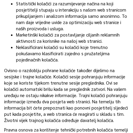
Statistički kolačići za razumijevanje načina na koji
posjetitelji stupaju u interakciju s našom web stranicom
prikupljanjem i analizom informacija samo anonimno. To
nam daje vrijedne uvide za optimizaciju web stranice i
naših proizvoda i usluga.
Marketinški kolačići za postavljanje ciljanih reklamnih
aktivnosti za korisnike na našoj web stranici.
Neklasificirani kolačići su kolačići koje trenutno
pokušavamo klasificirati zajedno s pružateljima
pojedinačnih kolačića.
Ovisno o razdoblju pohrane kolačiće također dijelimo na
sesijske i trajne kolačiće. Kolačići sesije pohranjuju informacije
koje se koriste tijekom trenutne sesije preglednika. Ovi se
kolačići automatski brišu kada se preglednik zatvori. Na vašem
uređaju ne ostaju nikakve informacije. Trajni kolačići pohranjuju
informacije između dva posjeta web stranici. Na temelju tih
informacija bit ćete prepoznati kao ponovni posjetitelj sljedeći
put kada posjetite, a web stranica će reagirati u skladu s tim.
Životni vijek trajnog kolačića određuje davatelj kolačića.
Pravna osnova za korištenje tehnički potrebnih kolačića temelji