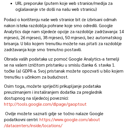
URL preporuke (putem koje web stranice/medija za
oglašavanje ste došli na našu web stranicu)
Podaci o korištenju naše web stranice bit će izbrisani odmah
nakon isteka razdoblja pohrane koje smo odredili. Google
Analytics daje nam sljedeće opcije za razdoblje zadržavanja: 14
mjeseci, 26 mjeseci, 38 mjeseci, 50 mjeseci, bez automatskog
brisanja. U bilo kojem trenutku možete nas pitati za razdoblje
zadržavanja koje smo trenutno postavili.
Obrada vaših podataka uz pomoć Google Analytics-a temelji
se na vašem izričitom pristanku u smislu članka 6. stavka 1.
točke (a) GDPR-a. Svoj pristanak možete opozvati u bilo kojem
trenutku s učinkom za budućnost.
Osim toga, možete spriječiti prikupljanje podataka
preuzimanjem i instaliranjem dodatka za preglednik
dostupnog na sljedećoj poveznici:
http://tools.google.com/dlpage/gaoptout
Ovdje možete saznati gdje se točno nalaze Google
podatkovni centri:
https://www.google.com/about
/datacenters/inside/locations/