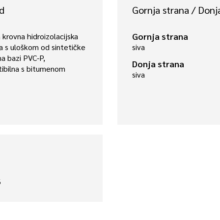
d
Gornja strana / Donj
Gornja strana
 krovna hidroizolacijska
 s uloškom od sintetičke
siva
na bazi PVC-P,
Donja strana
ibilna s bitumenom
siva
6