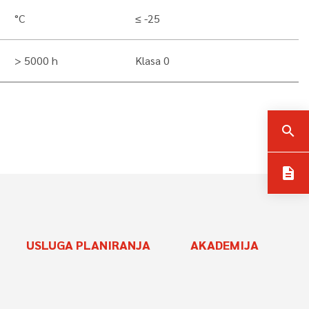
°C
≤ -25
> 5000 h
Klasa 0
search
description
USLUGA PLANIRANJA
AKADEMIJA