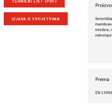
TEHNIČKI LIST (PDF)
Proizvo
Sintetička
IZJAVA O SVOJSTVIMA
membrana
mrežice, 
nekompat
Prema
EN 1395