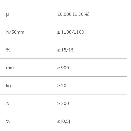
μ
20.000 (± 30%)
N/50mm
≥ 1100/1100
%
≥ 15/15
mm
≥ 900
kg
≥ 20
N
≥ 200
%
≤ |0,5|