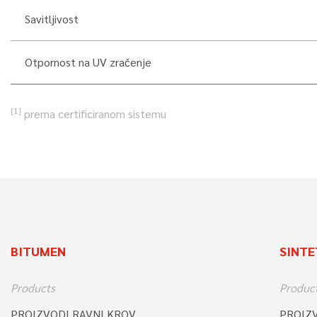
Savitljivost
Otpornost na UV zračenje
[1]
prema certificiranom sistemu
BITUMEN
SINTE
Products
Produc
PROIZVODI RAVNI KROV
PROIZ